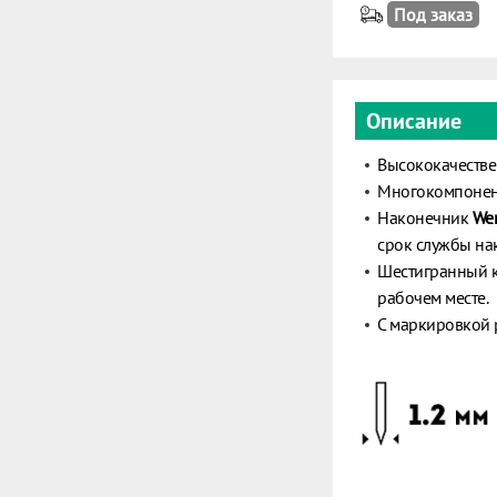
Под заказ
Описание
Высококачестве
Многокомпонен
Наконечник
Wer
срок службы на
Шестигранный к
рабочем месте.
С маркировкой 