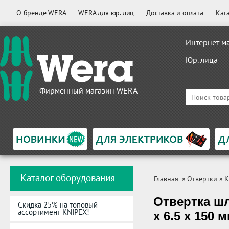
О бренде WERA
WERA для юр. лиц
Доставка и оплата
Кат
Интернет м
Юр. лица
Фирменный магазин WERA
Каталог оборудования
Главная
»
Отвертки
»
K
Отвертка шл
Скидка 25% на топовый
ассортимент KNIPEX!
x 6.5 x 150 