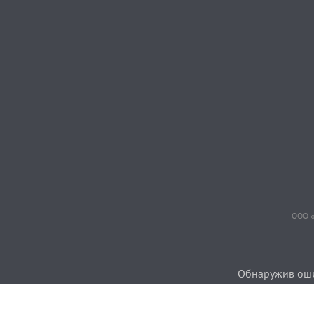
ООО «
Обнаружив ошиб