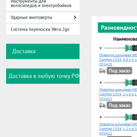
Инструменты для
велосипедов и электробайков
Ударные винтоверты
Разновиднос
Система переноски Wera 2go
Наименов
Доставка
Отвертка шлицевая WE
Comfort 1334, 0.8 x 5 
031420
Под заказ
Доставка в любую точку РФ
Отвертка шлицевая WE
Comfort 1334, 1 x 6 x 
031421
Под заказ
Отвертка шлицевая WE
Comfort 1334, 1.2 x 6.
031422