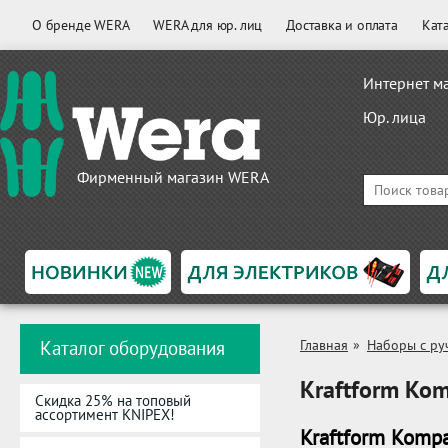
О бренде WERA
WERA для юр. лиц
Доставка и оплата
Кат
Интернет м
Юр. лица
Фирменный магазин WERA
Каталог оборудования
Главная
»
Наборы с ру
Kraftform Kom
Скидка 25% на топовый
ассортимент KNIPEX!
Kraftform Kompa