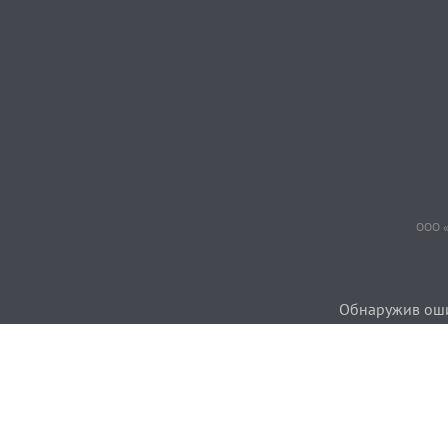
ООО «
Обнаружив ошиб