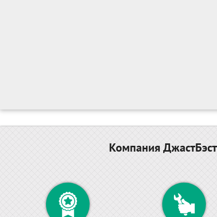
Компания ДжастБэст