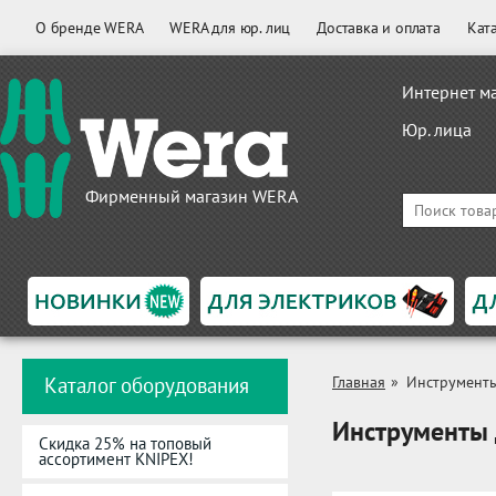
О бренде WERA
WERA для юр. лиц
Доставка и оплата
Кат
Интернет м
Юр. лица
Фирменный магазин WERA
Каталог оборудования
Главная
»
Инструменты
Инструменты 
Скидка 25% на топовый
ассортимент KNIPEX!