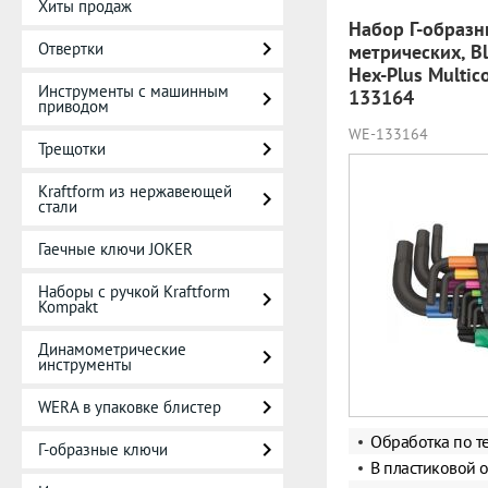
Хиты продаж
Набор Г-образн
Отвертки
метрических, Bl
Hex-Plus Multic
Инструменты с машинным
133164
приводом
WE-133164
Трещотки
Kraftform из нержавеющей
стали
Гаечные ключи JOKER
Наборы с ручкой Kraftform
Kompakt
Динамометрические
инструменты
WERA в упаковке блистер
Обработка по те
Г-образные ключи
В пластиковой 