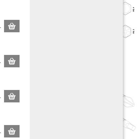
.
.
.
.