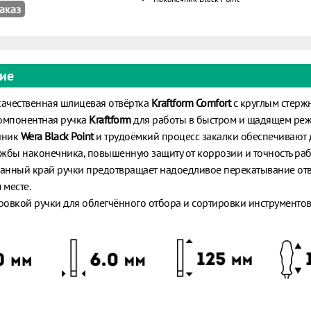
аказ
ие
ачественная шлицевая отвёртка
Kraftform Comfort
с круглым стерж
мпонентная ручка
Kraftform
для работы в быстром и щадящем реж
чник
Wera Black Point
и трудоёмкий процесс закалки обеспечивают 
ужбы наконечника, повышенную защиту от коррозии и точность раб
анный край ручки предотвращает надоедливое перекатывание отв
 месте.
ровкой ручки для облегчённого отбора и сортировки инструментов