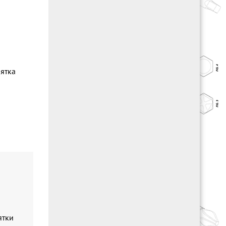
ятка
ятки