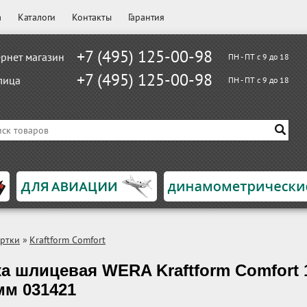
а
Каталоги
Контакты
Гарантия
+7 (495) 125-00-98
рнет магазин
ПН - ПТ с 9 до 18
+7 (495) 125-00-98
лица
ПН - ПТ с 9 до 18
ртки
»
Kraftform Comfort
а шлицевая WERA Kraftform Comfort 1
 мм 031421