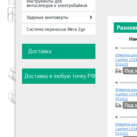
Инструменты для
велосипедов и электробайков
Ударные винтоверты
Разнов
Система переноски Wera 2go
Наи
Доставка
Отвертка шли
Comfort 1334
031420
Под з
Доставка в любую точку РФ
Отвертка шли
Comfort 1334
031421
Под з
Отвертка шли
Comfort 1334
031422