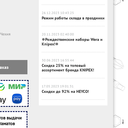
26.12.2023 10:43:25
Режим работы склада в праздники
Чехия
20.11.2023 02:40:00
❅Рождественские наборы Wera и
Knipex!❅
30.06.2023 16:55:44
Скидка 25% на топовый
аказ
ассортимент бренда KNIPEX!
17.05.2023 19:01:31
Скидки до 92% на HEYCO!
тов выдачи
таматов