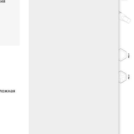
ния
Сложная