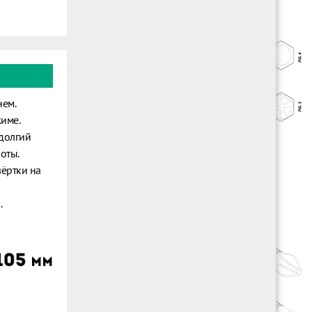
нем.
име.
долгий
оты.
ёртки на
.