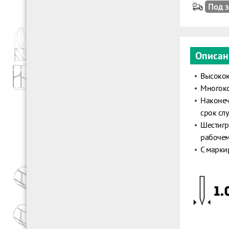
Под з
Описан
Высокок
Многоко
Наконе
срок сл
Шестигр
рабочем
С марки