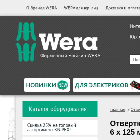
О бренде WERA
WERA для юр. лиц
Доставка и оплат
Инте
Юр. 
Фирменный магазин WERA
Каталог оборудования
Главная
»
Отве
Отвертк
Скидка 25% на топовый
ассортимент KNIPEX!
6 x 125