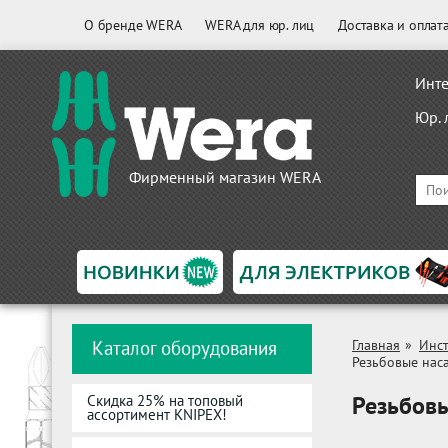
О бренде WERA
WERA для юр. лиц
Доставка и оплат
Инте
Юр. 
Фирменный магазин WERA
Каталог оборудования
Главная
»
Инс
Резьбовые нас
Резьбовы
Скидка 25% на топовый
ассортимент KNIPEX!