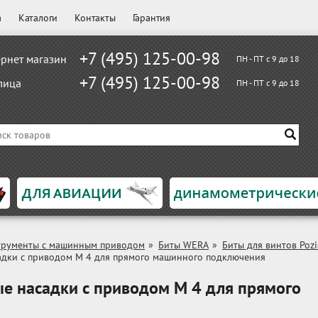
а
Каталоги
Контакты
Гарантия
+7 (495) 125-00-98
рнет магазин
ПН - ПТ с 9 до 18
+7 (495) 125-00-98
лица
ПН - ПТ с 9 до 18
трументы с машинным приводом
»
Биты WERA
»
Биты для винтов Pozi
адки с приводом M 4 для прямого машинного подключения
е насадки с приводом M 4 для прямого