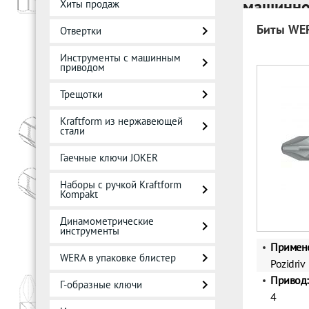
машинно
Хиты продаж
Биты WE
Отвертки
Инструменты с машинным
приводом
Трещотки
Kraftform из нержавеющей
стали
Гаечные ключи JOKER
Наборы с ручкой Kraftform
Kompakt
Динамометрические
инструменты
Примен
WERA в упаковке блистер
Pozidriv
Привод:
Г-образные ключи
4