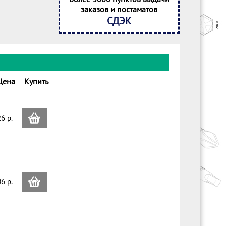
заказов и постаматов
СДЭК
Цена
Купить
6 p.
6 p.