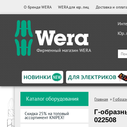
О бренде WERA
WERA для юр. лиц
Доставка и оплат
Инте
Юр. 
Фирменный магазин WERA
Каталог оборудования
Главная
»
Г-образ
Г-образн
Скидка 25% на топовый
ассортимент KNIPEX!
022508