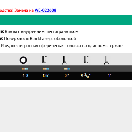
водства! Замена на
WE-022608
е:
Винты с внутренним шестигранником
е:
Поверхность BlackLaser, с оболочкой
Plus, шестигранная сферическая головка на длинном стержне