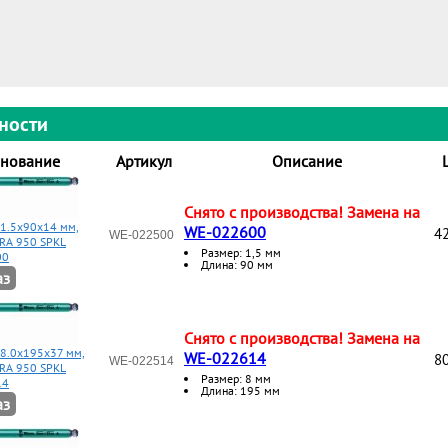
ности
нование
Артикул
Описание
Снято с производства! Замена на
 1.5x90x14 мм,
WE-022600
42
WE-022500
RA 950 SPKL
Размер: 1,5 мм
00
Длина: 90 мм
аз
Снято с производства! Замена на
 8.0x195x37 мм,
WE-022614
80
WE-022514
RA 950 SPKL
Размер: 8 мм
14
Длина: 195 мм
аз