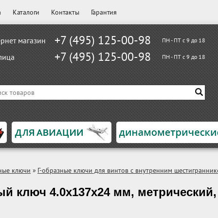
а
Каталоги
Контакты
Гарантия
+7 (495) 125-00-98
рнет магазин
ПН - ПТ с 9 до 18
+7 (495) 125-00-98
лица
ПН - ПТ с 9 до 18
ные ключи
»
Г-образные ключи для винтов с внутренним шестигранни
ый ключ 4.0x137x24 мм, метрический,