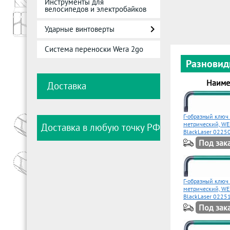
Инструменты для
велосипедов и электробайков
Ударные винтоверты
Система переноски Wera 2go
Разновид
Наиме
Доставка
Г-образный ключ
метрический, WE
Доставка в любую точку РФ
BlackLaser 0225
Под зак
Г-образный ключ
метрический, WE
BlackLaser 0225
Под зак