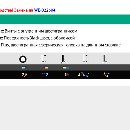
водства! Замена на
WE-022604
е:
Винты с внутренним шестигранником
е:
Поверхность BlackLaser, с оболочкой
Plus, шестигранная сферическая головка на длинном стержне