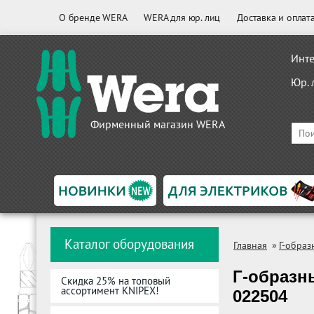
О бренде WERA
WERA для юр. лиц
Доставка и оплат
Инте
Юр. 
Фирменный магазин WERA
Каталог оборудования
Главная
»
Г-образ
Г-образн
Скидка 25% на топовый
ассортимент KNIPEX!
022504