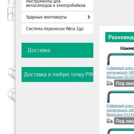
Инструменты для
велосипедов и электробайков
Ударные винтоверты
Система переноски Wera 2go
Разновид
Наиме
Доставка
Г-образный ключ
метрический, WE
Доставка в любую точку РФ
BlackLaser 0225
Под зак
Г-образный ключ
метрический, WE
BlackLaser 0225
Под зак