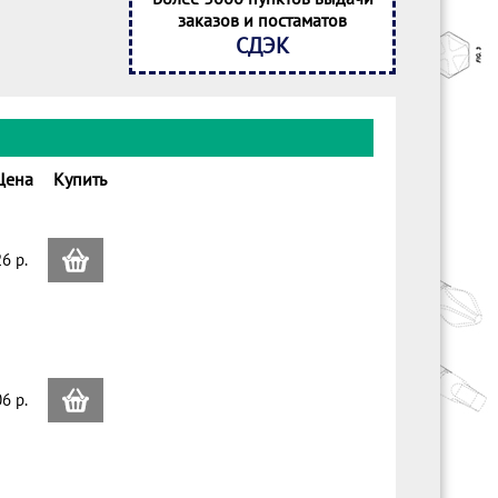
заказов и постаматов
СДЭК
Цена
Купить
6 p.
6 p.