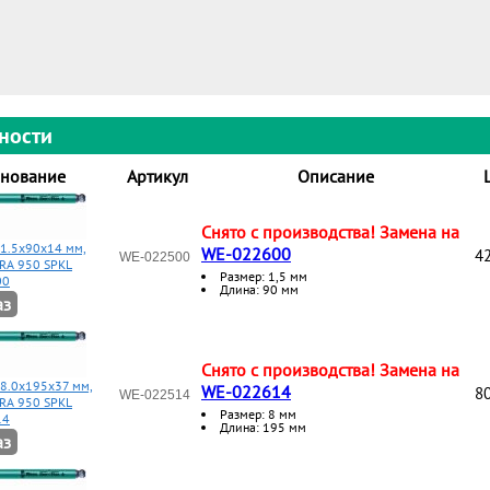
ности
нование
Артикул
Описание
Снято с производства! Замена на
 1.5x90x14 мм,
WE-022600
42
WE-022500
RA 950 SPKL
Размер: 1,5 мм
00
Длина: 90 мм
аз
Снято с производства! Замена на
 8.0x195x37 мм,
WE-022614
80
WE-022514
RA 950 SPKL
Размер: 8 мм
14
Длина: 195 мм
аз