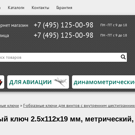
а
Каталоги
Контакты
Гарантия
+7 (495) 125-00-98
рнет магазин
ПН - ПТ с 9 до 18
+7 (495) 125-00-98
лица
ПН - ПТ с 9 до 18
ные ключи
»
Г-образные ключи для винтов с внутренним шестигранни
ый ключ 2.5x112x19 мм, метрический,