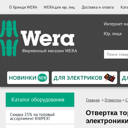
О бренде WERA
WERA для юр. лиц
Доставка и оплата
Кат
Интернет м
Юр. лица
Фирменный магазин WERA
Каталог оборудования
Главная
»
Отвертки
»
С
Отвертка то
Скидка 25% на топовый
ассортимент KNIPEX!
электроники,