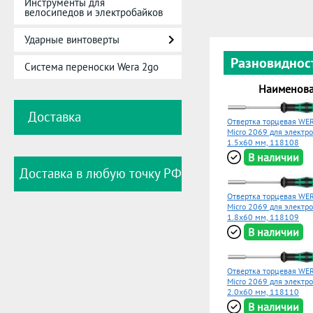
Инструменты для
велосипедов и электробайков
Ударные винтоверты
Разновиднос
Система переноски Wera 2go
Наименов
Доставка
Отвертка торцевая WER
Micro 2069 для электр
1.5x60 мм, 118108
В наличии
Доставка в любую точку РФ
Отвертка торцевая WER
Micro 2069 для электр
1.8x60 мм, 118109
В наличии
Отвертка торцевая WER
Micro 2069 для электр
2.0x60 мм, 118110
В наличии