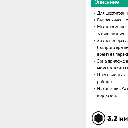
Описание
Для шестигранны
Высококачествен
Многокомпонент
завинчивания.
За счёт опоры 
быстрого враще
время на перех
Зона приложени
моментов силы п
Прецизионная з
работах.
Наконечник Wera
коррозии.