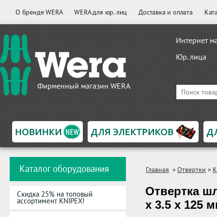
О бренде WERA
WERA для юр. лиц
Доставка и оплата
Кат
Интернет м
Юр. лица
Фирменный магазин WERA
Каталог оборудования
Главная
»
Отвертки
»
K
Отвертка шл
Скидка 25% на топовый
ассортимент KNIPEX!
x 3.5 x 125 