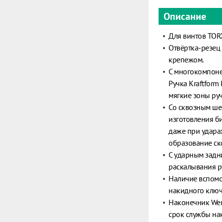
Описание
Для винтов TO
Отвёртка-резец
крепежом.
С многокомпоне
Ручка Kraftform
мягкие зоны ру
Со сквозным ше
изготовления би
даже при удара
образование ск
С ударным задн
раскалывания р
Наличие вспомо
накидного ключ
Наконечник Wer
срок службы на