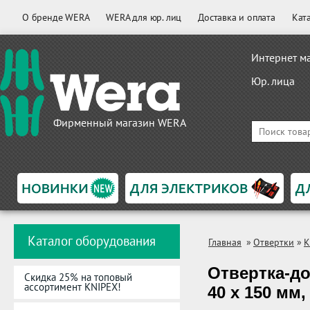
О бренде WERA
WERA для юр. лиц
Доставка и оплата
Кат
Интернет м
Юр. лица
Фирменный магазин WERA
Каталог оборудования
Главная
»
Отвертки
»
K
Отвертка-до
Скидка 25% на топовый
ассортимент KNIPEX!
40 x 150 мм,