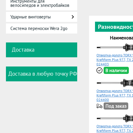
Инструменты для
велосипедов и электробайков
Ударные винтоверты
Разновиднос
Система переноски Wera 2go
Наименов
Доставка
Отвертка-долото TORX
Kraftform Plus 977, TX 
024403
В наличии
Доставка в любую точку РФ
Отвертка-долото TORX
Kraftform Plus 977, TX 
024400
Под заказ
Отвертка-долото TORX
Kraftform Plus 977, TX 