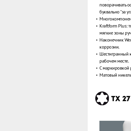
поворачивать ос
буквально "за уг
Многокомпонент
Kraftform Plus:
мягкие зоны ру
Наконечник Wera
коррозии.
Шестигранный к
рабочем месте.
С маркировкой 
Матовый никель