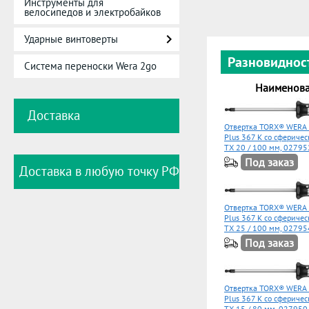
Инструменты для
велосипедов и электробайков
Ударные винтоверты
Разновиднос
Система переноски Wera 2go
Наименов
Доставка
Отвертка TORX® WERA 
Plus 367 K со сферичес
TX 20 / 100 мм, 02795
Под заказ
Доставка в любую точку РФ
Отвертка TORX® WERA 
Plus 367 K со сферичес
TX 25 / 100 мм, 02795
Под заказ
Отвертка TORX® WERA 
Plus 367 K со сферичес
TX 15 / 80 мм, 027950