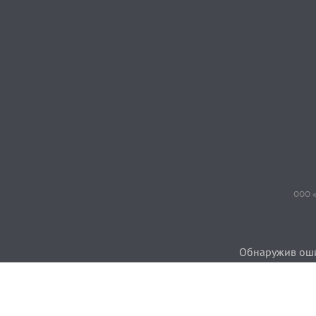
ООО «
Обнаружив ошиб