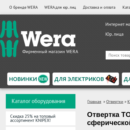
О бренде WERA
WERA для юр. лиц
Доставка и оплата
Кат
Интернет м
Юр. лица
Фирменный магазин WERA
Каталог оборудования
Главная
»
Отвертки
»
K
Отвертка TO
Скидка 25% на топовый
ассортимент KNIPEX!
сферической