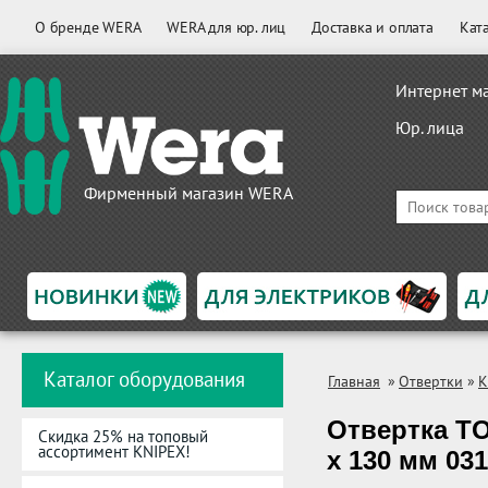
О бренде WERA
WERA для юр. лиц
Доставка и оплата
Кат
Интернет м
Юр. лица
Фирменный магазин WERA
Каталог оборудования
Главная
»
Отвертки
»
K
Отвертка TO
Скидка 25% на топовый
ассортимент KNIPEX!
x 130 мм 03