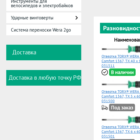
Инструменты для
велосипедов и электробайков
Ударные винтоверты
Разновиднос
Система переноски Wera 2go
Наименова
Доставка
Отвертка TORX® WERA 
Comfort 1367, TX 40 x
031511
В наличии
Доставка в любую точку РФ
Отвертка TORX® WERA 
Comfort 1367, TX 5 x 6
031500
Под заказ
Отвертка TORX® WERA 
Comfort 1367, TX 6 x 6
031501