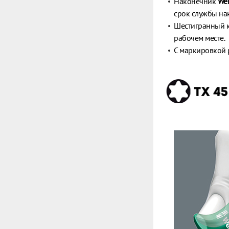
Наконечник
Wer
срок службы на
Шестигранный к
рабочем месте.
С маркировкой 