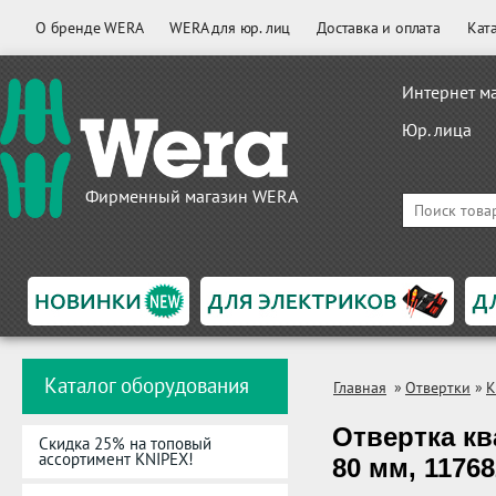
О бренде WERA
WERA для юр. лиц
Доставка и оплата
Кат
Интернет м
Юр. лица
Фирменный магазин WERA
Каталог оборудования
Главная
»
Отвертки
»
K
Отвертка ква
Скидка 25% на топовый
ассортимент KNIPEX!
80 мм, 11768