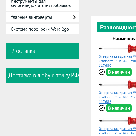
Инструменты для
велосипедов и электробайков
Ударные винтоверты
Разновиднос
Система переноски Wera 2go
Наименов
Доставка
Отвертка квадратная 
Kraftform Plus 368 , #0
117680
В наличии
Доставка в любую точку РФ
Отвертка квадратная 
Kraftform Plus 368 , #3
117686
В наличии
Отвертка квадратная 
Kraftform Plus 368 , #4