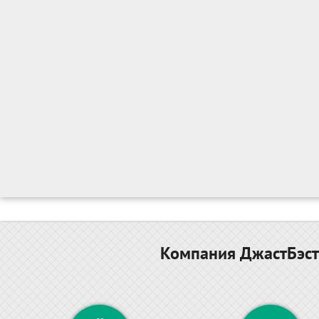
Компания ДжастБэст