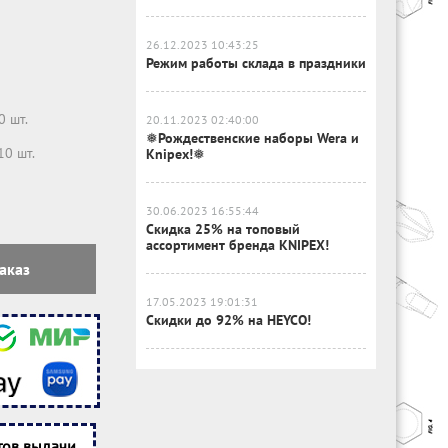
26.12.2023 10:43:25
Режим работы склада в праздники
0 шт.
20.11.2023 02:40:00
❅Рождественские наборы Wera и
10 шт.
Knipex!❅
30.06.2023 16:55:44
Скидка 25% на топовый
ассортимент бренда KNIPEX!
аказ
17.05.2023 19:01:31
Скидки до 92% на HEYCO!
тов выдачи