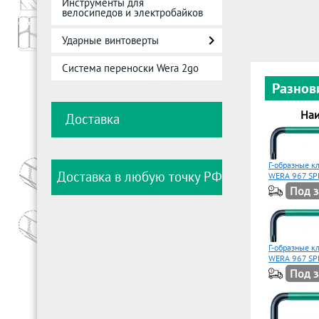
Инструменты для
велосипедов и электробайков
Ударные винтоверты
Система переноски Wera 2go
Разнов
Наи
Доставка
Г-образные 
Доставка в любую точку РФ
WERA 967 SP
Под з
Г-образные к
WERA 967 SP
Под з