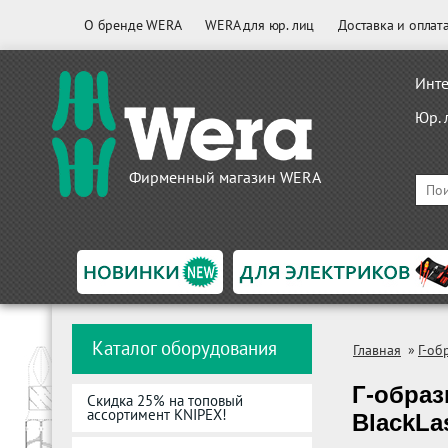
О бренде WERA
WERA для юр. лиц
Доставка и оплат
Инте
Юр. 
Фирменный магазин WERA
Каталог оборудования
Главная
»
Г-об
Г-обра
Скидка 25% на топовый
ассортимент KNIPEX!
BlackLa