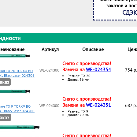
заказов и пос
СДЭК
идности
менование
Артикул
Описание
Цен
Снято с производства!
Замена на
WE-024354
754 p.
WE-024306
ключ TX 20 TORX® BO
KL BlackLaser 024306
Размер: ТХ 20
Длина: 96 мм
аказ
Снято с производства!
Замена на
WE-024351
687 p.
WE-024300
люч TX 9 TORX® BO
KL BlackLaser 024300
Размер: ТХ 9
Длина: 79 мм
аказ
Снято с производства!