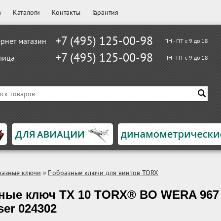
а
Каталоги
Контакты
Гарантия
+7 (495) 125-00-98
рнет магазин
ПН - ПТ с 9 до 18
+7 (495) 125-00-98
лица
ПН - ПТ с 9 до 18
разные ключи
»
Г-образные ключи для винтов TORX
зные ключ TX 10 TORX® BO WERA 967
ser 024302