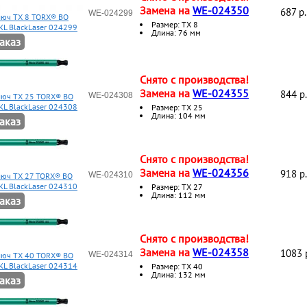
Замена на
WE-024350
687 p.
WE-024299
люч TX 8 TORX® BO
Размер: ТХ 8
KL BlackLaser 024299
Длина: 76 мм
аказ
Снято с производства!
Замена на
WE-024355
844 p.
WE-024308
ключ TX 25 TORX® BO
KL BlackLaser 024308
Размер: ТХ 25
Длина: 104 мм
аказ
Снято с производства!
Замена на
WE-024356
918 p.
WE-024310
люч TX 27 TORX® BO
KL BlackLaser 024310
Размер: ТХ 27
Длина: 112 мм
аказ
Снято с производства!
Замена на
WE-024358
1083 
WE-024314
ключ TX 40 TORX® BO
KL BlackLaser 024314
Размер: ТХ 40
Длина: 132 мм
аказ