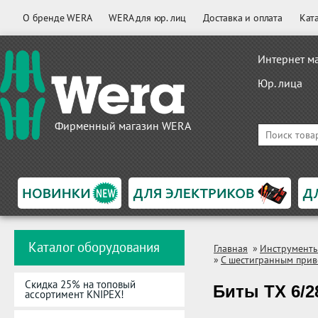
О бренде WERA
WERA для юр. лиц
Доставка и оплата
Кат
Интернет м
Юр. лица
Фирменный магазин WERA
Каталог оборудования
Главная
»
Инструмент
»
С шестигранным прив
Скидка 25% на топовый
Биты TX 6/2
ассортимент KNIPEX!