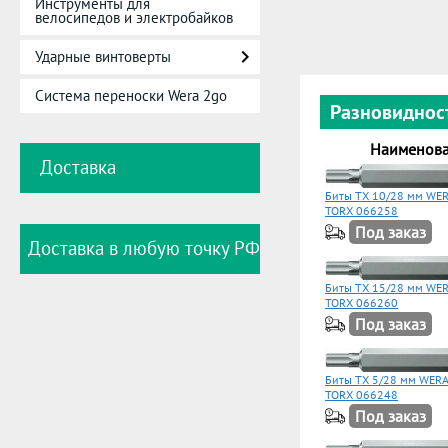
Инструменты для
велосипедов и электробайков
Ударные винтоверты
Система переноски Wera 2go
Разновиднос
Наименов
Доставка
Биты TX 10/28 мм WER
TORX 066258
Под заказ
Доставка в любую точку РФ
Биты TX 15/28 мм WER
TORX 066260
Под заказ
Биты TX 5/28 мм WERA
TORX 066248
Под заказ