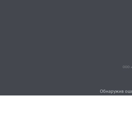
ООО «
Обнаружив ошиб