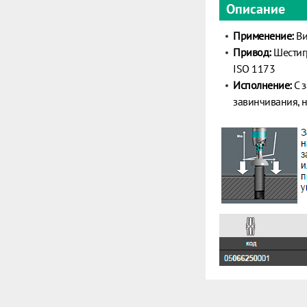
Описание
Применение:
Ви
Привод:
Шестигр
ISO 1173
Исполнение:
С з
завинчивания, н