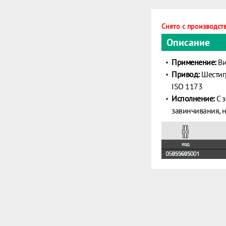
Снято с производств
Описание
Применение:
Ви
Привод:
Шестигр
ISO 1173
Исполнение:
С з
завинчивания, н