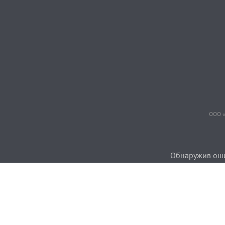
ООО «
Обнаружив ошиб