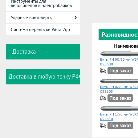
Инструменты для
велосипедов и электробайков
Ударные винтоверты
Система переноски Wera 2go
Разновиднос
Наименов
Доставка
Биты PH 00/50 мм WER
055600
Под заказ
Доставка в любую точку РФ
Биты PH 0/50 мм WERA
055605
Под заказ
Биты РН 1/50 мм WERA
055610
Под заказ