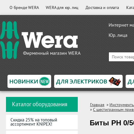
О бренде WERA
WERA для юр. лиц
Доставка и оплата
Кат
Интернет м
Юр. лица
Фирменный магазин WERA
Каталог оборудования
Главная
»
Инструмент
»
С шестигранным прив
Скидка 25% на топовый
Биты PH 0/5
ассортимент KNIPEX!