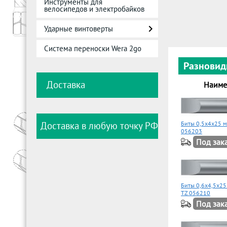
Инструменты для
велосипедов и электробайков
Ударные винтоверты
Система переноски Wera 2go
Разновид
Доставка
Наиме
Доставка в любую точку РФ
Биты 0,5х4х25 
056203
Под зак
Биты 0,6х4,5х2
TZ 056210
Под зак