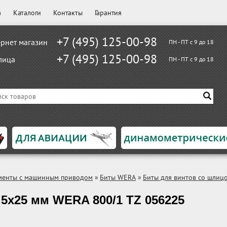
а
Каталоги
Контакты
Гарантия
+7 (495) 125-00-98
рнет магазин
ПН - ПТ с 9 до 18
+7 (495) 125-00-98
лица
ПН - ПТ с 9 до 18
менты с машинным приводом
»
Биты WERA
»
Биты для винтов со шлиц
,5х25 мм WERA 800/1 TZ 056225