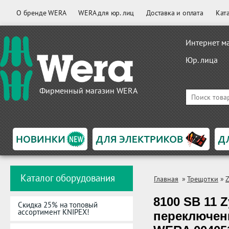
О бренде WERA
WERA для юр. лиц
Доставка и оплата
Кат
Интернет м
Юр. лица
Фирменный магазин WERA
Каталог оборудования
Главная
»
Трещотки
»
Z
8100 SB 11 Z
Скидка 25% на топовый
ассортимент KNIPEX!
переключен