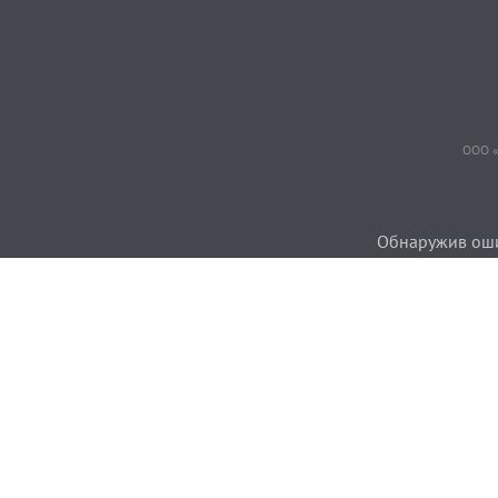
ООО «
Обнаружив ошиб