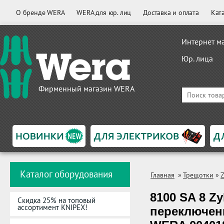
О бренде WERA
WERA для юр. лиц
Доставка и оплата
Кат
Интернет м
Юр. лица
Фирменный магазин WERA
Каталог оборудования
Главная
»
Трещотки
»
Z
8100 SA 8 Zy
Скидка 25% на топовый
ассортимент KNIPEX!
переключени