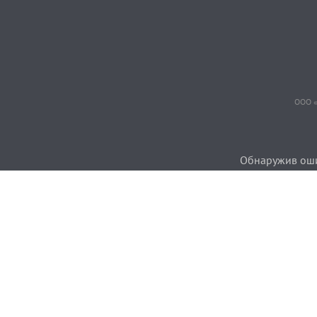
ООО «
Обнаружив ошиб