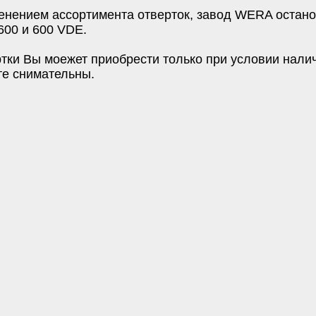
менением ассортимента отверток, завод
WERA
остано
600 и 600
VDE
.
тки Вы моежет приобрести только при условии налич
те снимательны.