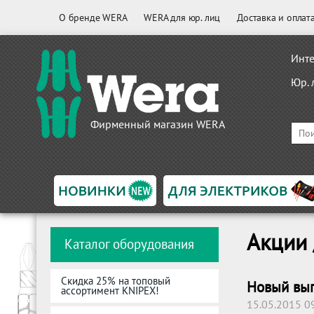
О бренде WERA
WERA для юр. лиц
Доставка и оплат
Инте
Юр. 
Фирменный магазин WERA
Акции 
Каталог оборудования
Скидка 25% на топовый
Новый вып
ассортимент KNIPEX!
15.05.2015 0