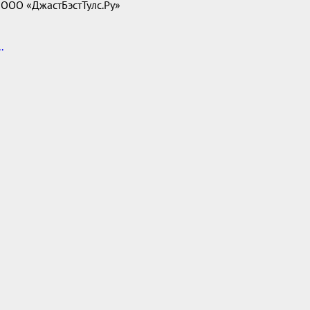
 ООО «ДжастБэстТулс.Ру»
.