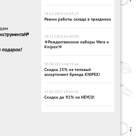
26.12.2023 10:43:25
Режим работы склада в праздники
юдям
Инструмента№
20.11.2023 02:40:00
❅Рождественские наборы Wera и
Knipex!❅
 подарок!
30.06.2023 16:55:44
Скидка 25% на топовый
ассортимент бренда KNIPEX!
17.05.2023 19:01:31
Скидки до 92% на HEYCO!