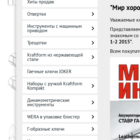
Хиты продаж
"Мир хоро
Отвертки
Уважаемые к
Инструменты с машинным
Представляе
приводом
знакомым со 
1-2 2015"
.
Трещотки
Всем покупа
Kraftform из нержавеющей
стали
Гаечные ключи JOKER
Наборы с ручкой Kraftform
Kompakt
Динамометрические
инструменты
WERA в упаковке блистер
Г-образные ключи