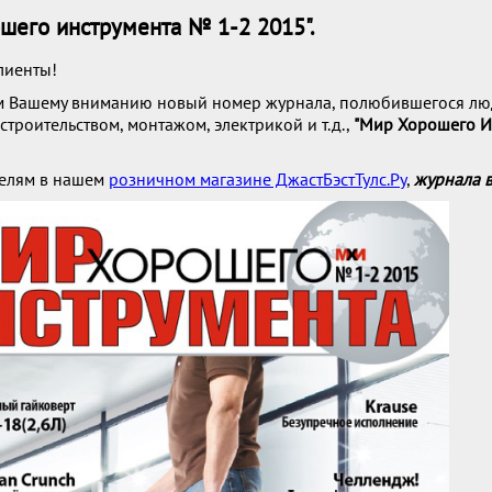
шего инструмента № 1-2 2015".
лиенты!
м Вашему вниманию новый номер журнала, полюбившегося л
строительством, монтажом, электрикой и т.д.,
"Мир Хорошего 
телям в нашем
розничном магазине ДжастБэстТулс.Ру
,
журнала в